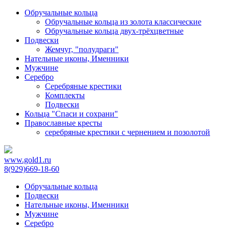
Обручальные кольца
Обручальные кольца из золота классические
Обручальные кольца двух-трёхцветные
Подвески
Жемчуг, "полудраги"
Нательные иконы, Именники
Мужчине
Серебро
Серебряные крестики
Комплекты
Подвески
Кольца "Спаси и сохрани"
Православные кресты
cеребряные крестики с чернением и позолотой
www.gold1.ru
8(929)669-18-60
Обручальные кольца
Подвески
Нательные иконы, Именники
Мужчине
Серебро