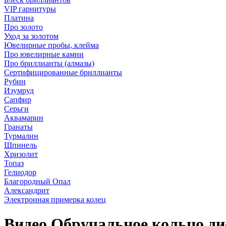
VIP гарнитуры
Платина
Про золото
Уход за золотом
Ювелирные пробы, клейма
Про ювелирные камни
Про бриллианты (алмазы)
Сертифицированные бриллианты
Рубин
Изумруд
Сапфир
Серьги
Аквамарин
Гранаты
Турмалин
Шпинель
Хризолит
Топаз
Гелиодор
Благородный Опал
Александрит
Электронная примерка колец
Видео Обручальное кольцо д