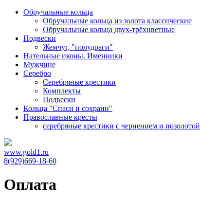
Обручальные кольца
Обручальные кольца из золота классические
Обручальные кольца двух-трёхцветные
Подвески
Жемчуг, "полудраги"
Нательные иконы, Именники
Мужчине
Серебро
Серебряные крестики
Комплекты
Подвески
Кольца "Спаси и сохрани"
Православные кресты
cеребряные крестики с чернением и позолотой
www.gold1.ru
8(929)669-18-60
Оплата