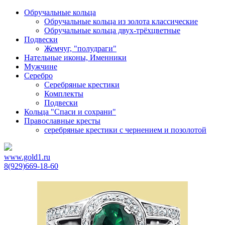
Обручальные кольца
Обручальные кольца из золота классические
Обручальные кольца двух-трёхцветные
Подвески
Жемчуг, "полудраги"
Нательные иконы, Именники
Мужчине
Серебро
Серебряные крестики
Комплекты
Подвески
Кольца "Спаси и сохрани"
Православные кресты
cеребряные крестики с чернением и позолотой
www.gold1.ru
8(929)669-18-60