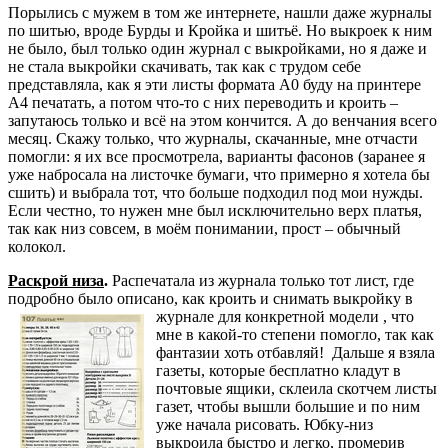
Порылись с мужем в том же интернете, нашли даже журналы
по шитью, вроде Бурды и Кройка и шитьё. Но выкроек к ним
не было, был только один журнал с выкройками, но я даже и
не стала выкройки скачивать, так как с трудом себе
представляла, как я эти листы формата А0 буду на принтере
А4 печатать, а потом что-то с них переводить и кроить –
запутаюсь только и всё на этом кончится. А до венчания всего
месяц. Скажу только, что журналы, скачанные, мне отчасти
помогли: я их все просмотрела, варианты фасонов (заранее я
уже набросала на листочке бумаги, что примерно я хотела бы
сшить) и выбрала тот, что больше подходил под мои нужды.
Если честно, то нужен мне был исключительно верх платья,
так как низ совсем, в моём понимании, прост – обычный
колокол.
Раскрой низа
.
Распечатала из журнала только тот лист, где
подробно было описано, как кроить и снимать выкройку в
журнале для конкретной модели
, что
мне в какой-то степени помогло, так как
фантазии хоть отбавляй! Дальше я взяла
газеты, которые бесплатно кладут в
почтовые ящики, склеила скотчем листы
газет, чтобы вышли большие и по ним
уже начала рисовать. Юбку-низ
выкроила быстро и легко, промерив