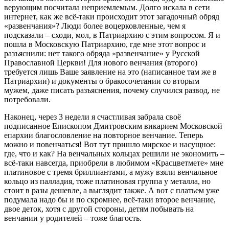
верующим посчитала неприемлемым. Долго искала в сети
интернет, как же всё-таки происходит этот загадочный обряд
«развенчания»? Люди более воцерковленные, чем я
подсказали – сходи, мол, в Патриархию с этим вопросом. Я и
пошла в Московскую Патриархию, где мне этот вопрос и
разъяснили: нет такого обряда «развенчание» у Русской
Православной Церкви! Для нового венчания (второго)
требуется лишь Ваше заявление на это (написанное там же в
Патриархии) и документы о бракосочетании со вторым
мужем, даже писать разъяснения, почему случился развод, не
потребовали.
Наконец, через 3 недели я счастливая забрала своё
подписанное Епископом Дмитровским викарием Московской
епархии благословление на повторное венчание. Теперь
можно и повенчаться! Вот тут пришло мирское и насущное:
где, что и как? На венчальных кольцах решили не экономить –
всё-таки навсегда, приобрели в любимом «Красцветмете» мне
платиновое с тремя бриллиантами, а мужу взяли венчальное
кольцо из палладия, тоже платиновая группа у металла, но
стоит в разы дешевле, а выглядит также. А вот с платьем уже
подумала надо бы и по скромнее, всё-таки второе венчание,
двое деток, хотя с другой стороны, детям побывать на
венчании у родителей – тоже благость.