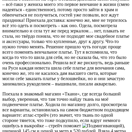
– всё-таки у жениха моего это первое венчание в жизни (смею
надеяться - единственное), потому просто зайти в храм и
обвенчаться не получиться, гостей уже позвали, все ждут
праздника! Приехала доставка: конечно же, мне не терпелось
всё это одеть и посмотреть – как оно. Одела, посмотрела
внимательно и села тут же перед зеркалом… нет, плакать не
стала, но твёрдо поняла, что не подходят мое свадебное платье
и аксессуары, только что купленные, друг к другу. Что-то
нужно точно менять. Решение пришло чуть погодя: проще
всего поменять венчальное платье. Тут я вспомнила, что
когда-то что-то шила для себя, но не сказала бы, что это было
очень профессионально. Решила всё же рискнуть, ведь раньше
на Руси каждая невеста шила себе платье для венчания сама,
конечно же, это не касалось дам высшего света, которые
могли себе заказать платье у белошвейки, но и они зачастую
занимались рукоделием – вышивали, писали акварелью.
Поехала в знакомый магазин «Ткани», где всегда большой
выбор, уверенная, что там точно найду ткань на моё
подвенечное платье. Ходила по магазину долго, просмотрела
все варианты, остановилась на самом бюджетном подходящем
варианте: атлас-стрейч (это значит, что ткань по одной
стороне тянется, что тоже подкупило, если вдруг немного
ошибусь в выкройке – стрейч поможет
),
шириной 145 см и ценой за метр в 520 рублей. Взяла 4 метра,