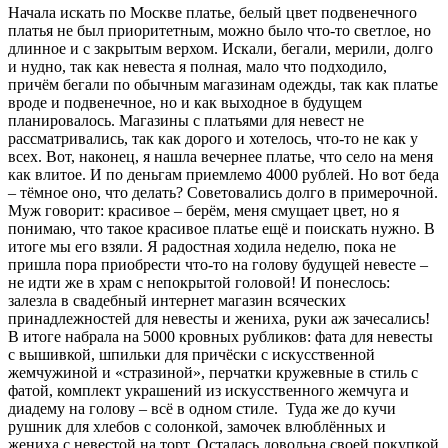
Начала искать по Москве платье, белый цвет подвенечного
платья не был приоритетным, можно было что-то светлое, но
длинное и с закрытым верхом. Искали, бегали, мерили, долго
и нудно, так как невеста я полная, мало что подходило,
причём бегали по обычным магазинам одежды, так как платье
вроде и подвенечное, но и как выходное в будущем
планировалось. Магазины с платьями для невест не
рассматривались, так как дорого и хотелось, что-то не как у
всех. Вот, наконец, я нашла вечернее платье, что село на меня
как влитое. И по деньгам приемлемо 4000 рублей. Но вот беда
– тёмное оно, что делать? Советовались долго в примерочной.
Муж говорит: красивое – берём, меня смущает цвет, но я
понимаю, что такое красивое платье ещё и поискать нужно. В
итоге мы его взяли. Я радостная ходила неделю, пока не
пришла пора приобрести что-то на голову будущей невесте –
не идти же в храм с непокрытой головой! И понеслось:
залезла в свадебный интернет магазин всяческих
принадлежностей для невесты и жениха, руки аж зачесались!
В итоге набрала на 5000 кровных рубликов: фата для невесты
с вышивкой, шпильки для причёски с искусственной
жемчужиной и «стразиной», перчатки кружевные в стиль с
фатой, комплект украшений из искусственного жемчуга и
диадему на голову – всё в одном стиле. Туда же до кучи
рушник для хлебов с солонкой, замочек влюблённых и
жениха с невестой на торт. Осталась довольна своей покупкой