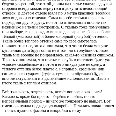
будучи уверенной, что этой длины на платье хватит, с другой
стороны всегда можно вернуться и докупить недостающий
отрезок. В другом отделе взяла по 3 метра красивой тесёмки
двух видов - для отделки. Сами по себе тесёмки не очень
подходили друг к другу, но вот по отдельности вполне так
нежненько на ткани смотрелись. С тканью тоже помучилась
при выборе, так как рядом висело два варианта белого: более
тёплый (желтоватый) и более холодный (голубой) оттенки.
Ткань более тёплого оттенка сама по себе смотрелась
привлекательнее, хотя я понимала, что чисто белая моя уже
купленная фата будет опять не в тон, но с голубым отливом
ткань мне вообще не понравилась, какая-то казённая слишком.
То есть я понимала, что платье с голубым оттенком будет уж
«совсем свадебным» и потом я его никуда уже не одену, а
тёплого оттенка белое платье с, например, красными или
синими аксессуарами (туфли, сумочка и «бусики») будет
вполне актуальным и в дальнейшем использовании. Взяла в
итоге ткань с тёплым отливом.
Всё, ткань есть, отделка есть, встаёт вопрос, а как шить?
Казалось, вроде бы просто – берёшь и шьёшь, но это
неправильный подход – ничего же толкового не выйдет. Вот
именно – нужна подходящая выкройка. Началась новая эпопея
– поиск нужного фасона и выкройки к нему.