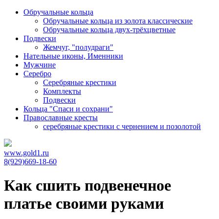
Обручальные кольца
Обручальные кольца из золота классические
Обручальные кольца двух-трёхцветные
Подвески
Жемчуг, "полудраги"
Нательные иконы, Именники
Мужчине
Серебро
Серебряные крестики
Комплекты
Подвески
Кольца "Спаси и сохрани"
Православные кресты
cеребряные крестики с чернением и позолотой
www.gold1.ru
8(929)669-18-60
Как сшить подвенечное
платье своими руками