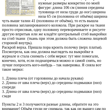
нужные размеры конкретно по моей
фигуре: длина 106 см (линия середины
туловища от низа груди до ног) ширина
низа 65 см (половина от объёма) ширина
чуть выше талии 41 (половина от объёма), то есть вышла
половина запланированного колокола. При раскрое на ткани
просто отрисовав, одну половину переворачиваете и рисуете
другую впритык или же кладёте центральный сгиб выкройки
на сгиб ткани (ткань при этом должна быть сложена лицевой
стороной внутрь).
Раскрой верха. Пришла пора кроить полочку (верх платья).
Посмотрела, как она должна выглядеть на выкройке в
журнале и стала снимать с себя мерки: тут мне помогали,
конечно, хотя, если поднапрячься можно и самой снять, но
лучше попросить кого-нибудь – так наверняка. Я сняла вот
такие мерки:
1. Длина плеча (от горловины до начала рукава)
2. Длина от шва плеча (верх) до середины подмышки (низ)
спереди
3. Длина от шва плеча (верх) до середины подмышки (низ)
сзади
Пункты 2 и 3 получаются разные длины, обратите на это
внимание! Объём груди не снимала, так как он вышел сам по